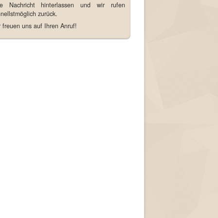
ne Nachricht hinterlassen und wir rufen
nellstmöglich zurück.
 freuen uns auf Ihren Anruf!